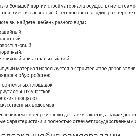
зка большой партии стройматериала осуществляется сам
ются вместительностью. Они способны за один раз перевезти
логе вы найдете щебень разного вида:
равийный.
ранитный.
звестняковый.
торичный.
ирпичный или асфальтный бой.
ыпучий материал используется в строительстве дорог, залив
яется в обустройстве:
троительных площадок.
риусадебных участков.
етских площадок.
скусственных водоемов.
спечиваем своевременную доставку заказов, а также досто
ые характеристики и полностью отвечает государственным 
евозка щебня самосвалами