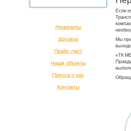
Если н
Трансп
компак
Реквизиты
необхо
Договор
Мы при
выходн
Прайс-лист
«ТК МЕ
Правди
Наши объекты
выполн
Пресса о нас
Обраща
Контакты