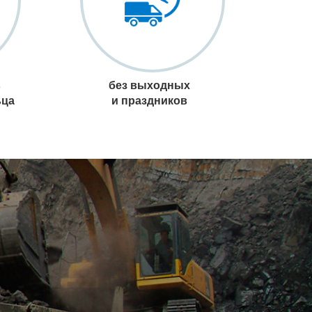
в
без выходных
ьца
и праздников