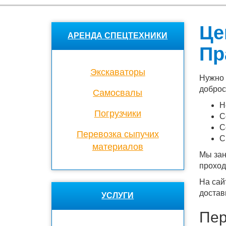
Це
АРЕНДА СПЕЦТЕХНИКИ
Пр
Экскаваторы
Нужно 
доброс
Cамосвалы
Н
Погрузчики
С
С
Перевозка сыпучих
С
материалов
Мы зан
проход
На сай
достав
УСЛУГИ
Пер