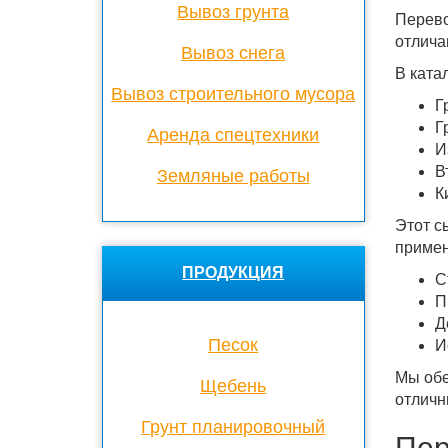
Вывоз грунта
Перево
отлича
Вывоз снега
В ката
Вывоз строительного мусора
Г
Г
Аренда спецтехники
И
В
Земляные работы
К
Этот с
примен
ПРОДУКЦИЯ
С
П
Д
Песок
И
Мы обе
Щебень
отличн
Грунт планировочный
Пер